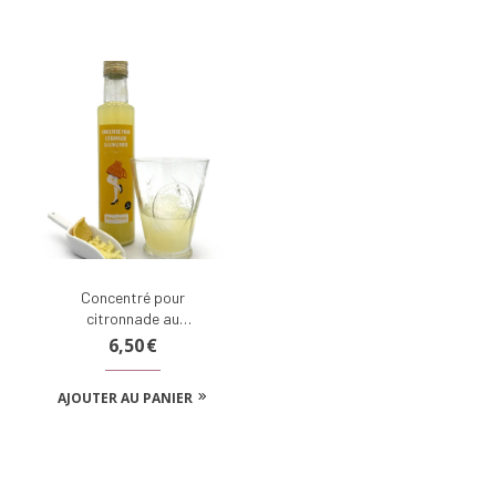
Concentré pour
citronnade au
gingembre (250 ml)
6,50
€
AJOUTER AU PANIER