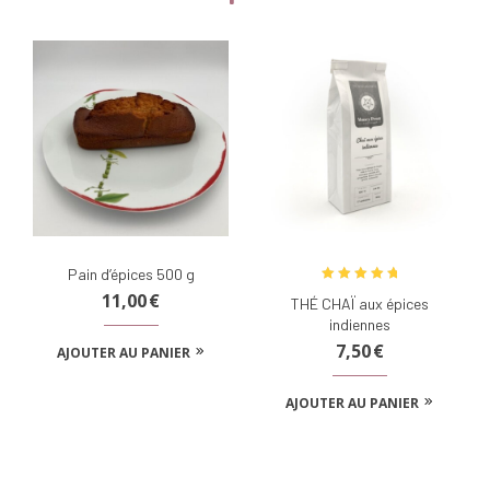
Pain d’épices 500 g
Note
5.00
11,00
€
THÉ CHAÏ aux épices
sur 5
indiennes
7,50
€
AJOUTER AU PANIER
AJOUTER AU PANIER