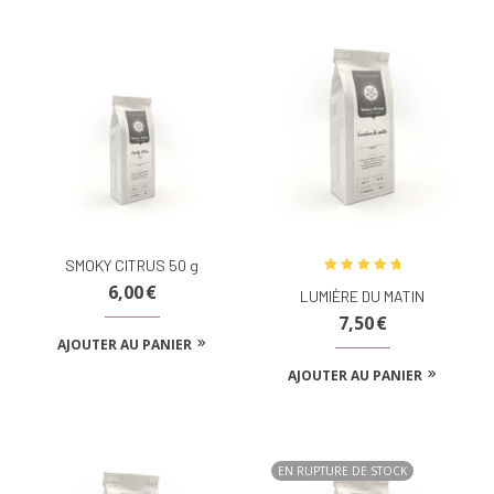
SMOKY CITRUS 50 g
Note
5.00
6,00
€
LUMIÈRE DU MATIN
sur 5
7,50
€
AJOUTER AU PANIER
AJOUTER AU PANIER
EN RUPTURE DE STOCK