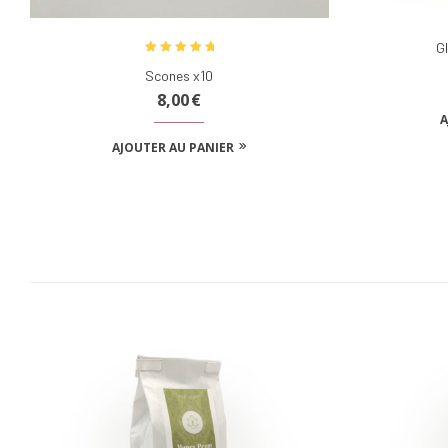
G
Note
5.00
Scones x10
sur 5
8,00
€
A
AJOUTER AU PANIER