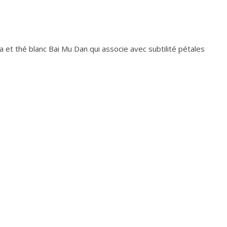
12,00
7,70
€
€
 et thé blanc Bai Mu Dan qui associe avec subtilité pétales