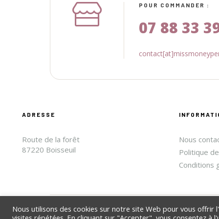
POUR COMMANDER :
07 88 33 3
contact[at]missmoneypen
ADRESSE
INFORMATI
Route de la forêt
Nous conta
87220 Boisseuil
Politique de
Conditions 
Nous utilisons des cookies sur notre site Web pour vous offrir 
visites répétées. En cliquant sur "Accepter", vous consentez à l'