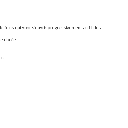
6,80
13,00
€
€
e foins qui vont s’ouvrir progressivement au fil des
ne dorée.
on.