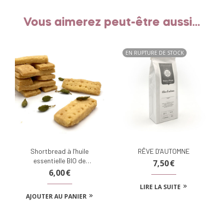
Vous aimerez peut-être aussi…
EN RUPTURE DE STOCK
Shortbread à l’huile
RÊVE D’AUTOMNE
essentielle BIO de
7,50
€
cardamome
6,00
€
LIRE LA SUITE
AJOUTER AU PANIER