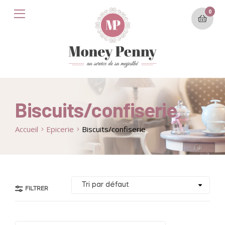
0
Biscuits/confiserie
Accueil
Epicerie
Biscuits/confiserie
FILTRER