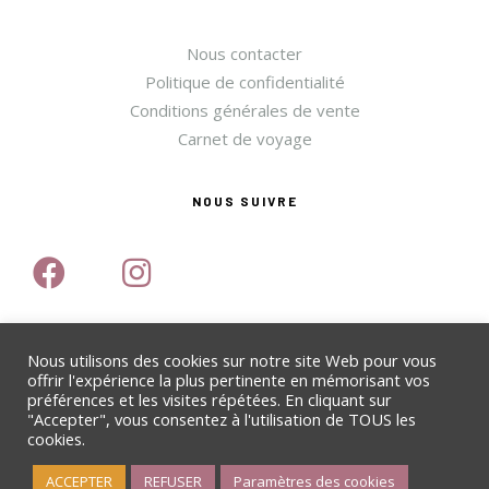
Nous contacter
Politique de confidentialité
Conditions générales de vente
Carnet de voyage
NOUS SUIVRE
Nous utilisons des cookies sur notre site Web pour vous
offrir l'expérience la plus pertinente en mémorisant vos
préférences et les visites répétées. En cliquant sur
"Accepter", vous consentez à l'utilisation de TOUS les
Copyright © 2022 Money Penny
.
Tous droits réservés
cookies.
ACCEPTER
REFUSER
Paramètres des cookies