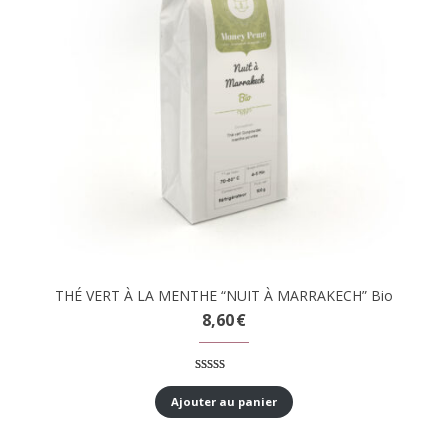
THÉ VERT À LA MENTHE “NUIT À MARRAKECH” Bio
8,60
€
Noté
1
5.00
sur 5 basé
Ajouter au panier
sur
notation
client