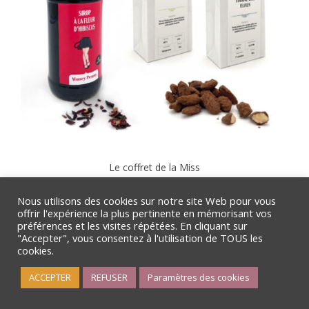
Le coffret de la Miss
27,00
€
Nous utilisons des cookies sur notre site Web pour vous
offrir l'expérience la plus pertinente en mémorisant vos
Ajouter au panier
préférences et les visites répétées. En cliquant sur
"Accepter", vous consentez à l'utilisation de TOUS les
cookies.
ACCEPTER
REFUSER
Paramètres des cookies
Boutique
Mon compte
Rechercher