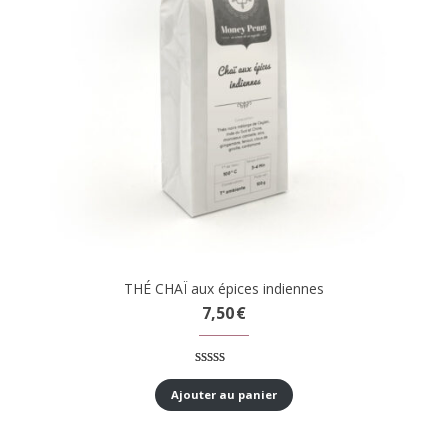
THÉ CHAÏ aux épices indiennes
7,50
€
Noté
3
5.00
sur 5 basé
Ajouter au panier
sur
notations
client